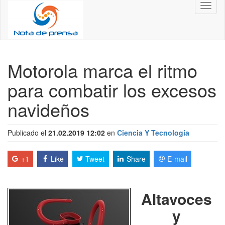
Toggl
naviga
Motorola marca el ritmo
para combatir los excesos
navideños
Publicado el
21.02.2019 12:02
en
Ciencia Y Tecnologia
+1
Like
Tweet
Share
E-mail
Altavoces
y