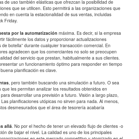
s de uso también elásticas que ofrezcan la posibilidad de
iones que se utilicen. Esto permitirá a las organizaciones que
ndo en cuenta la estacionalidad de sus ventas, incluidas
ck Friday.
uesta por la automatización
máxima. Es decir, si la empresa
rtir fácilmente los datos y proporcionar actualizaciones
s de botella” durante cualquier transacción comercial. En
ores agradecen que los comerciantes no solo se preocupen
lidad del servicio que prestan, habitualmente a sus clientes.
presentar un funcionamiento óptimo para responder en tiempo
buena planificación es clave.
entas
, pero también buscando una simulación a futuro. O sea
 que les permitan analizar los resultados obtenidos en
n para desarrollar una previsión a futuro. Visión a largo plazo,
 Las planificaciones utópicas no sirven para nada. Al menos,
stos desmesurados que el área de tesorería acabaría
s allá
. No por el hecho de tener un elevado flujo de clientes -o
ión de bajar el nivel. La calidad es uno de los principales
s organizaciones en este mercado competitivo y atomizado en el