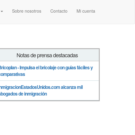
Sobre nosotros
Contacto
Mi cuenta
Notas de prensa destacadas
Bricoplan - Impulsa el bricolaje con guías fáciles y
comparativas
InmigracionEstadosUnidos.com alcanza mil
abogados de inmigración