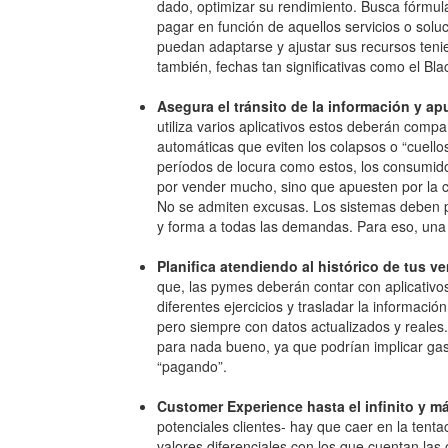
dado, optimizar su rendimiento. Busca fórmula
pagar en función de aquellos servicios o soluc
puedan adaptarse y ajustar sus recursos tenie
también, fechas tan significativas como el Bla
Asegura el tránsito de la información y ap
utiliza varios aplicativos estos deberán compa
automáticas que eviten los colapsos o “cuello
períodos de locura como estos, los consumid
por vender mucho, sino que apuesten por la ca
No se admiten excusas. Los sistemas deben 
y forma a todas las demandas. Para eso, una 
Planifica atendiendo al histórico de tus v
que, las pymes deberán contar con aplicativos
diferentes ejercicios y trasladar la informació
pero siempre con datos actualizados y reales.
para nada bueno, ya que podrían implicar ga
“pagando”.
Customer Experience hasta el infinito y má
potenciales clientes- hay que caer en la tentac
valores diferenciales con los que cuentan la