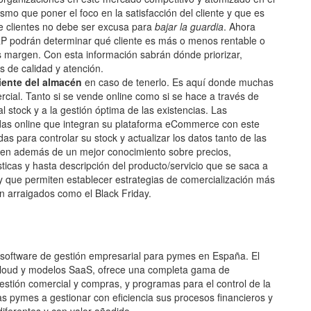
o que poner el foco en la satisfacción del cliente y que es
te clientes no debe ser excusa para
bajar la guardia
. Ahora
RP podrán determinar qué cliente es más o menos rentable o
 margen. Con esta información sabrán dónde priorizar,
s de calidad y atención.
ciente del almacén
en caso de tenerlo. Es aquí donde muchas
cial. Tanto si se vende online como si se hace a través de
l stock y a la gestión óptima de las existencias. Las
ndas online que integran su plataforma eCommerce con este
as para controlar su stock y actualizar los datos tanto de las
onen además de un mejor conocimiento sobre precios,
sticas y hasta descripción del producto/servicio que se saca a
e y que permiten establecer estrategias de comercialización más
n arraigados como el Black Friday.
e software de gestión empresarial para pymes en España. El
 Cloud y modelos SaaS, ofrece una completa gama de
gestión comercial y compras, y programas para el control de la
as pymes a gestionar con eficiencia sus procesos financieros y