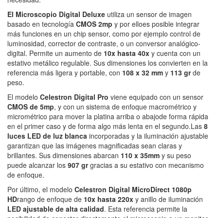
El
Microscopio Digital Deluxe
utiliza un sensor de imagen
basado en tecnología
CMOS 2mp
y por elloes posible integrar
más funciones en un chip sensor, como por ejemplo control de
luminosidad, corrector de contraste, o un conversor analógico-
digital. Permite un aumento de
10x hasta 40x
y cuenta con un
estativo metálico regulable. Sus dimensiones los convierten en la
referencia más ligera y portable, con
108 x 32 mm
y
113 gr
de
peso.
El modelo
Celestron Digital Pro
viene equipado con un sensor
CMOS de 5mp
, y con un sistema de enfoque macrométrico y
micrométrico para mover la platina arriba o abajode forma rápida
en el primer caso y de forma algo más lenta en el segundo.Las
8
luces LED de luz blanca
incorporadas y la iluminación ajustable
garantizan que las imágenes magnificadas sean claras y
brillantes. Sus dimensiones abarcan
110 x 35mm
y su peso
puede alcanzar los
907 gr
gracias a su estativo con mecanismo
de enfoque.
Por último, el modelo
Celestron Digital MicroDirect 1080p
HD
rango de enfoque de
10x hasta 220x
y anillo de iluminación
LED ajustable de alta calidad
. Esta referencia permite la