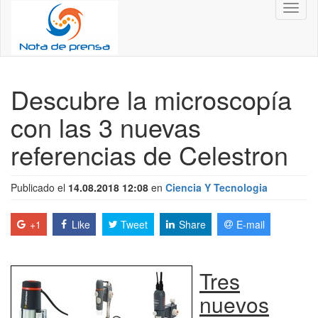
Toggl
naviga
Descubre la microscopía
con las 3 nuevas
referencias de Celestron
Publicado el
14.08.2018 12:08
en
Ciencia Y Tecnologia
+1
Like
Tweet
Share
E-mail
Tres
nuevos