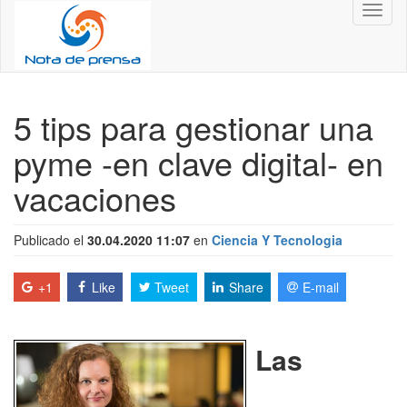
Toggl
naviga
5 tips para gestionar una
pyme -en clave digital- en
vacaciones
Publicado el
30.04.2020 11:07
en
Ciencia Y Tecnologia
+1
Like
Tweet
Share
E-mail
Las