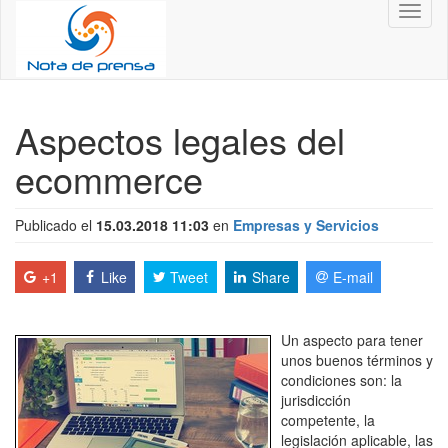
Toggl
naviga
Aspectos legales del
ecommerce
Publicado el
15.03.2018 11:03
en
Empresas y Servicios
+1
Like
Tweet
Share
E-mail
Un aspecto para tener
unos buenos términos y
condiciones son: la
jurisdicción
competente, la
legislación aplicable, las