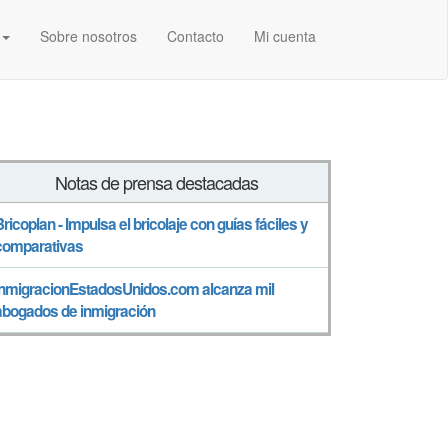
Sobre nosotros
Contacto
Mi cuenta
Notas de prensa destacadas
Bricoplan - Impulsa el bricolaje con guías fáciles y
comparativas
InmigracionEstadosUnidos.com alcanza mil
abogados de inmigración