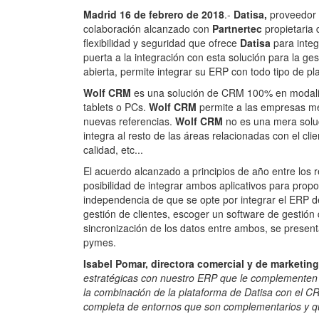
Madrid 16 de febrero de 2018
.-
Datisa,
proveedor 
colaboración alcanzado con
Partnertec
propietaria
flexibilidad y seguridad que ofrece
Datisa
para integ
puerta a la integración con esta solución para la ges
abierta, permite integrar su ERP con todo tipo de pl
Wolf CRM
es una solución de CRM 100% en modalida
tablets o PCs.
Wolf CRM
permite a las empresas mejo
nuevas referencias.
Wolf CRM
no es una mera solu
integra al resto de las áreas relacionadas con el cl
calidad, etc...
El acuerdo alcanzado a principios de año entre los
posibilidad de integrar ambos aplicativos para propo
independencia de que se opte por integrar el ERP 
gestión de clientes, escoger un software de gestión q
sincronización de los datos entre ambos, se present
pymes.
Isabel Pomar, directora comercial y de marketin
estratégicas con nuestro ERP que le complementen 
la combinación de la plataforma de Datisa con el 
completa de entornos que son complementarios y qu