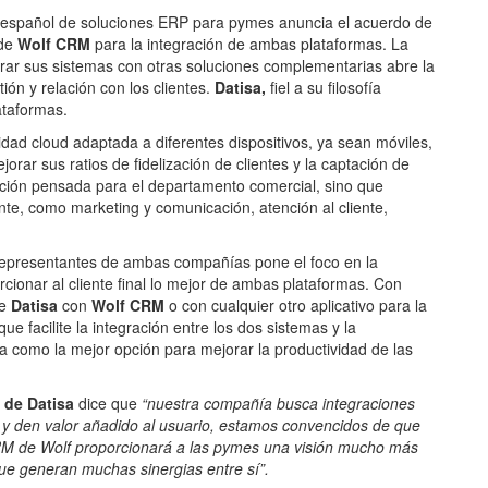
español de soluciones ERP para pymes anuncia el acuerdo de
 de
Wolf CRM
para la integración de ambas plataformas. La
rar sus sistemas con otras soluciones complementarias abre la
tión y relación con los clientes.
Datisa,
fiel a su filosofía
ataformas.
d cloud adaptada a diferentes dispositivos, ya sean móviles,
rar sus ratios de fidelización de clientes y la captación de
ción pensada para el departamento comercial, sino que
iente, como marketing y comunicación, atención al cliente,
 representantes de ambas compañías pone el foco en la
rcionar al cliente final lo mejor de ambas plataformas. Con
de
Datisa
con
Wolf CRM
o con cualquier otro aplicativo para la
ue facilite la integración entre los dos sistemas y la
a como la mejor opción para mejorar la productividad de las
g de
Datisa
dice que
“nuestra compañía busca integraciones
y den valor añadido al usuario, estamos convencidos de que
CRM de Wolf proporcionará a las pymes una visión mucho más
e generan muchas sinergias entre sí”.