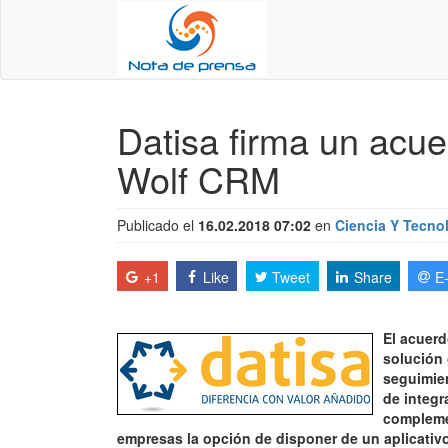
Datisa firma un acue
Wolf CRM
Publicado el
16.02.2018 07:02
en
Ciencia Y Tecno
+1
Like
Tweet
Share
E
El acuer
solución 
seguimien
de integr
complemen
empresas la opción de disponer de un aplicativo