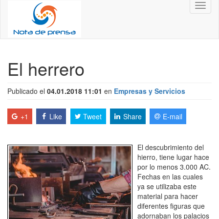
Toggl
naviga
El herrero
Publicado el
04.01.2018 11:01
en
Empresas y Servicios
+1
Like
Tweet
Share
E-mail
El descubrimiento del
hierro, tiene lugar hace
por lo menos 3.000 AC.
Fechas en las cuales
ya se utilizaba este
material para hacer
diferentes figuras que
adornaban los palacios