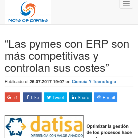
Toggl
naviga
“Las pymes con ERP son
más competitivas y
controlan sus costes”
Publicado el
25.07.2017 19:07
en
Ciencia Y Tecnologia
+1
Like
Tweet
Share
E-mail
Optimizar la gestión
de los procesos hace