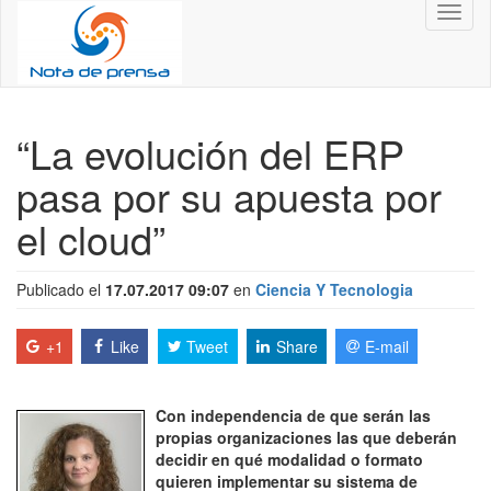
Toggl
naviga
“La evolución del ERP
pasa por su apuesta por
el cloud”
Publicado el
17.07.2017 09:07
en
Ciencia Y Tecnologia
+1
Like
Tweet
Share
E-mail
Con independencia de que serán las
propias organizaciones las que deberán
decidir en qué modalidad o formato
quieren implementar su sistema de