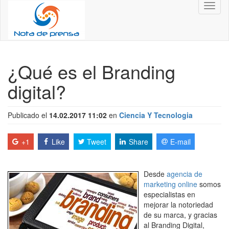
Toggl
naviga
¿Qué es el Branding
digital?
Publicado el
14.02.2017 11:02
en
Ciencia Y Tecnologia
+1
Like
Tweet
Share
E-mail
Desde
agencia de
marketing online
somos
especialistas en
mejorar la notoriedad
de su marca, y gracias
al Branding Digital,