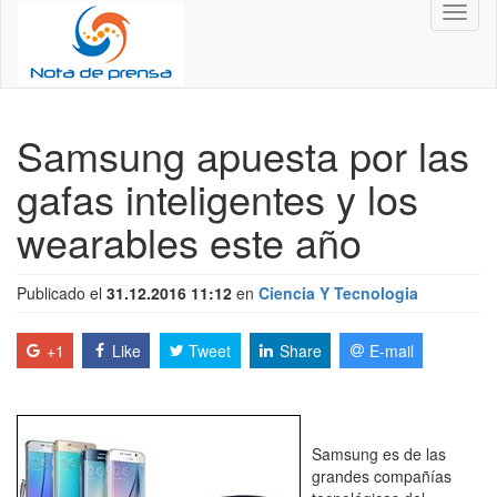
Toggl
naviga
Samsung apuesta por las
gafas inteligentes y los
wearables este año
Publicado el
31.12.2016 11:12
en
Ciencia Y Tecnologia
+1
Like
Tweet
Share
E-mail
Samsung es de las
grandes compañías