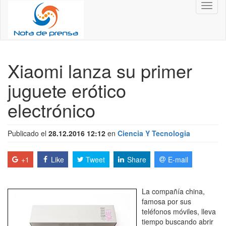
Toggl
naviga
Xiaomi lanza su primer
juguete erótico
electrónico
Publicado el
28.12.2016 12:12
en
Ciencia Y Tecnologia
+1
Like
Tweet
Share
E-mail
La compañía china,
famosa por sus
teléfonos móviles, lleva
tiempo buscando abrir