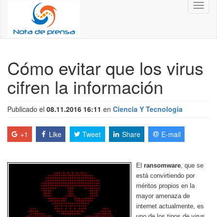
Toggl
naviga
Cómo evitar que los virus
cifren la información
Publicado el
08.11.2016 16:11
en
Ciencia Y Tecnologia
+1
Like
Tweet
Share
E-mail
El
ransomware
, que se
está convirtiendo por
méritos propios en la
mayor amenaza de
internet actualmente, es
uno de los tipos de virus