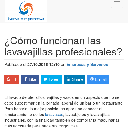
Toggl
naviga
¿Cómo funcionan las
lavavajillas profesionales?
Publicado el
27.10.2016 12:10
en
Empresas y Servicios
+1
Like
Tweet
Share
E-mail
El lavado de utensilios, vajillas y vasos es un aspecto que no se
debe subestimar en la jornada laboral de un bar o un restaurante.
Para hacerlo, lo mejor posible, es oportuno conocer el
funcionamiento de los
lavavasos
, lavaobjetos y lavavajillas
industriales, con la finalidad también de comprar la maquinarias
más adecuada para nuestras exigencias.