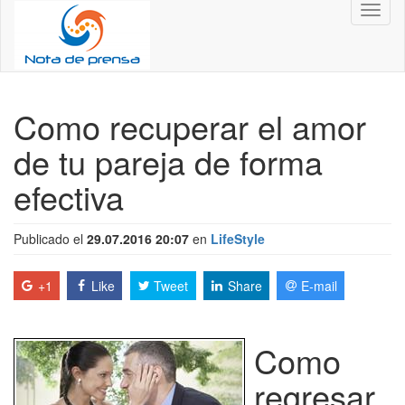
Toggl
naviga
Como recuperar el amor
de tu pareja de forma
efectiva
Publicado el
29.07.2016 20:07
en
LifeStyle
+1
Like
Tweet
Share
E-mail
Como
regresar